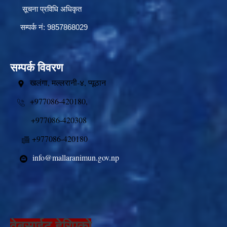
सूचना प्रविधि अधिकृत
सम्पर्क नं: 9857868029
सम्पर्क विवरण
खलंगा, मल्लरानी-४, प्यूठान
+977086-420180,
+977086-420308
+977086-420180
info@mallaranimun.gov.np
वेबसाईट हेरिएको