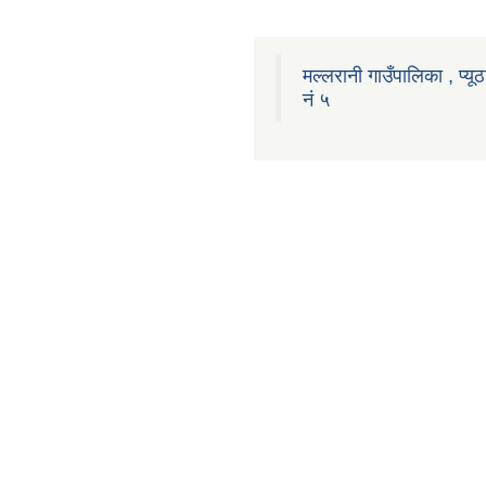
मल्लरानी गाउँपालिका , प्यूठ
नं ५