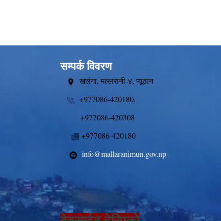
सम्पर्क विवरण
खलंगा, मल्लरानी-४, प्यूठान
+977086-420180,
+977086-420308
+977086-420180
info@mallaranimun.gov.np
वेबसाईट हेरिएको