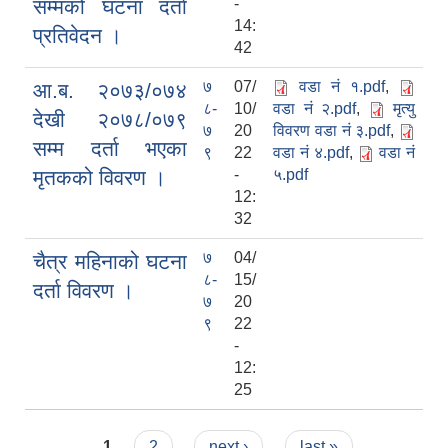
सम्मको घटना दर्ता
-
14:
प्रतिवेदन ।
42
७
07/
वडा नं १.pdf
,
आ.ब. २०७३/०७४
८-
10/
वडा नं २.pdf
,
मृत्यु
देखी २०७८/०७९
७
20
विवरण वडा नं ३.pdf
,
सम्म दर्ता भएका
९
22
वडा नं ४.pdf
,
वडा नं
मृतकको विवरण ।
-
५.pdf
12:
32
७
04/
चैत्र महिनाको घटना
८-
15/
दर्ता विवरण ।
७
20
९
22
-
12:
25
Pages
1
2
next ›
last »