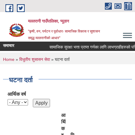
Skip to main content
मल्लरानी गाउँपालिका, प्यूठान
"कृषी, वन, पर्यटन र पूर्वाधारः सामाजिक विकास र सुशासन
समृद्ध मल्लरानीको आधार"
समाचार
सामाजिक सुरक्षा भत्ता प्राप्त गर्नका लागि लाभग्राहीहरुको परिच
You are here
Home
»
विधुतीय शुसासन सेवा
» घटना दर्ता
घटना दर्ता
आर्थिक वर्ष
आ
र्थि
क