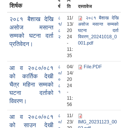
व
मि
शिर्षक
र्ष
ति
दस्तावेज
८
11/
२०८१ बैशाख देखि
२०८१ बैशाख देखि
१/
13/
असोज मसान्त सम्मको
असोज मसान्त
८
20
घटना दर्ता
सम्मको घटना दर्ता
२
24
विवरण_20241018_0
प्रतिवेदन।
-
001.pdf
11:
35
८
04/
File.PDF
आ व २०८०/०८१
०/
14/
को कार्तिक देखी
०
20
चैत्र महिना सम्मको
८
24
घटना दर्ताको
१
-
11:
विवरण।
56
८
11/
आ व २०८०/०८१
०/
23/
IMG_20231123_00
को साउन देखी