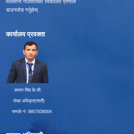
मल्लरानी गाउँपालिका स्वचालित प्रणाली
डाउनलोड गर्नुहोस्
कार्यालय प्रवक्ता
कमान सिंह के.सी.
लेखा अधिकृत(सातौं)
सम्पर्क न‌ं: 9857838004