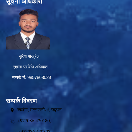
सूचना अधिकारी
सुरेश पोख्रेल
सूचना प्रविधि अधिकृत
सम्पर्क नं: 9857868029
सम्पर्क विवरण
खलंगा, मल्लरानी-४, प्यूठान
+977086-420180,
+977086-420308