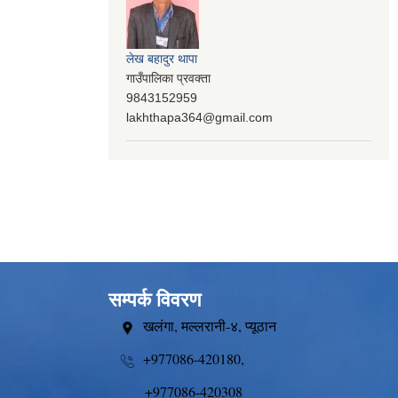
लेख बहादुर थापा
गाउँपालिका प्रवक्ता
9843152959
lakhthapa364@gmail.com
सम्पर्क विवरण
खलंगा, मल्लरानी-४, प्यूठान
+977086-420180,
+977086-420308