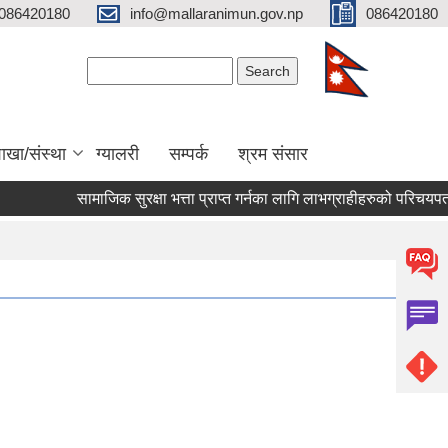
086420180
info@mallaranimun.gov.np
086420180
Search form
Search
ाखा/संस्था
ग्यालरी
सम्पर्क
श्रम संसार
सामाजिक सुरक्षा भत्ता प्राप्त गर्नका लागि लाभग्राहीहरुको परिचयपत्र नव