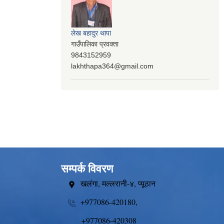
लेख बहादुर थापा
गाउँपालिका प्रवक्ता
9843152959
lakhthapa364@gmail.com
सम्पर्क विवरण
खलंगा, मल्लरानी-४, प्यूठान
+977086-420180,
+977086-420308