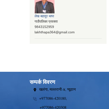
लेख बहादुर थापा
गाउँपालिका प्रवक्ता
9843152959
lakhthapa364@gmail.com
सम्पर्क विवरण
खलंगा, मल्लरानी-४, प्यूठान
+977086-420180,
+977086-420308