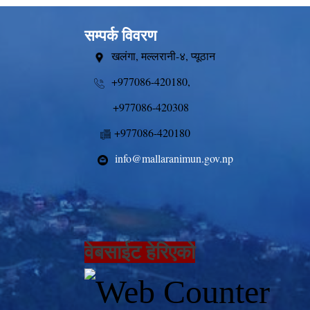
सम्पर्क विवरण
खलंगा, मल्लरानी-४, प्यूठान
+977086-420180,
+977086-420308
+977086-420180
info@mallaranimun.gov.np
वेबसाईट हेरिएको