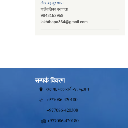
लेख बहादुर थापा
गाउँपालिका प्रवक्ता
9843152959
lakhthapa364@gmail.com
सम्पर्क विवरण
खलंगा, मल्लरानी-४, प्यूठान
+977086-420180,
+977086-420308
+977086-420180