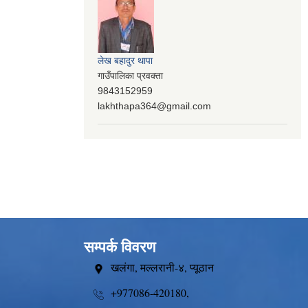
लेख बहादुर थापा
गाउँपालिका प्रवक्ता
9843152959
lakhthapa364@gmail.com
सम्पर्क विवरण
खलंगा, मल्लरानी-४, प्यूठान
+977086-420180,